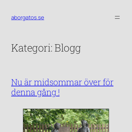
Hoppa
till
aborgatos.se
innehåll
Kategori:
Blogg
Nu är midsommar över för
denna gång !