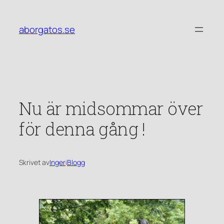
aborgatos.se
Nu är midsommar över
för denna gång !
Skrivet av
Inger
i
Blogg