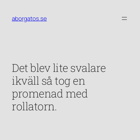
Hoppa
till
aborgatos.se
innehåll
Det blev lite svalare
ikväll så tog en
promenad med
rollatorn.